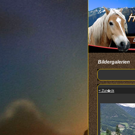
Bildergalerien
< Zur�ck